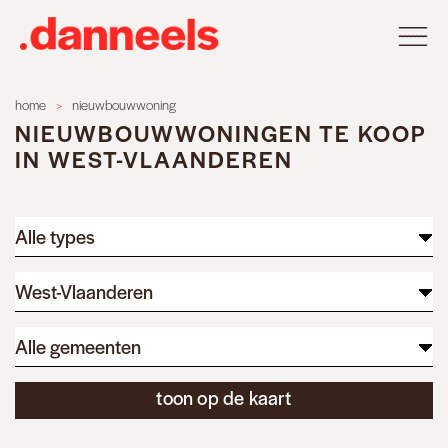
You
home
nieuwbouwwoning
NIEUWBOUWWONINGEN TE KOOP
are
IN WEST-VLAANDEREN
here
Alle types
West-Vlaanderen
Alle gemeenten
toon op de kaart