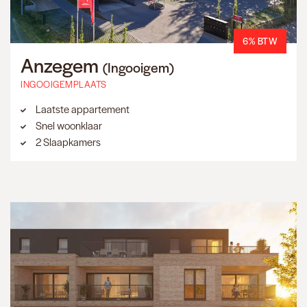
6% BTW
Anzegem
(Ingooigem)
INGOOIGEMPLAATS
Laatste appartement
Snel woonklaar
2 Slaapkamers