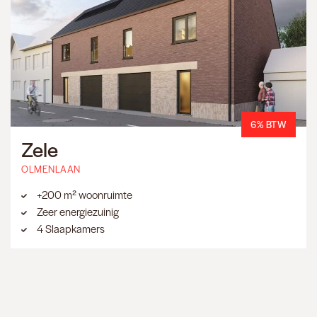
6% BTW
Zele
OLMENLAAN
+200 m² woonruimte
Zeer energiezuinig
4 Slaapkamers