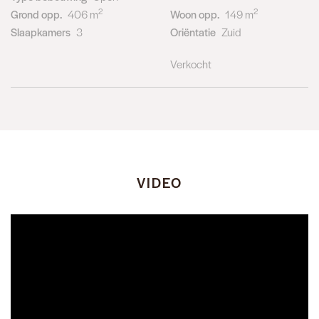
2
2
Grond opp.
406 m
Woon opp.
149 m
Slaapkamers
3
Oriëntatie
Zuid
Verkocht
VIDEO