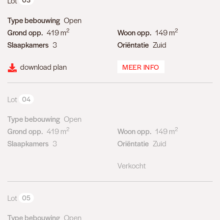
Lot
Type bebouwing
Open
2
2
Grond opp.
419 m
Woon opp.
149 m
Slaapkamers
3
Oriëntatie
Zuid
download plan
MEER INFO
Lot
04
Type bebouwing
Open
2
2
Grond opp.
419 m
Woon opp.
149 m
Slaapkamers
3
Oriëntatie
Zuid
Verkocht
Lot
05
Type bebouwing
Open