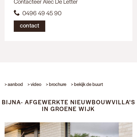
Contacteer Alec De Letter
0496 49 45 90
contact
> aanbod
> video
> brochure
> bekijk de buurt
BIJNA- AFGEWERKTE NIEUWBOUWVILLA'S
IN GROENE WIJK