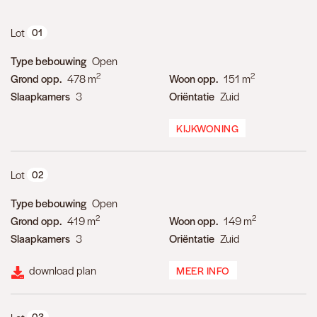
Lot
01
Type bebouwing
Open
2
2
Grond opp.
478 m
Woon opp.
151 m
Slaapkamers
3
Oriëntatie
Zuid
KIJKWONING
Lot
02
Type bebouwing
Open
2
2
Grond opp.
419 m
Woon opp.
149 m
Slaapkamers
3
Oriëntatie
Zuid
download plan
MEER INFO
03