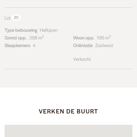
Lot
20
Type bebouwing
Halfopen
2
2
Grond opp.
398 m
Woon opp.
195 m
Slaapkamers
4
Oriëntatie
Zuidwest
Verkocht
VERKEN DE BUURT