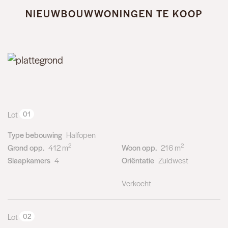
NIEUWBOUWWONINGEN TE KOOP
Lot
01
Type bebouwing
Halfopen
2
2
Grond opp.
412 m
Woon opp.
216 m
Slaapkamers
4
Oriëntatie
Zuidwest
Verkocht
Lot
02